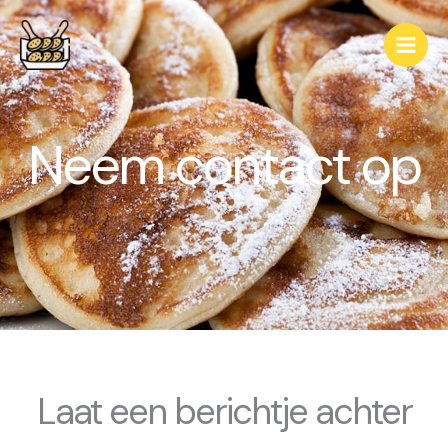
Ga
naar
de
inhoud
Neem contact op
Laat een berichtje achter